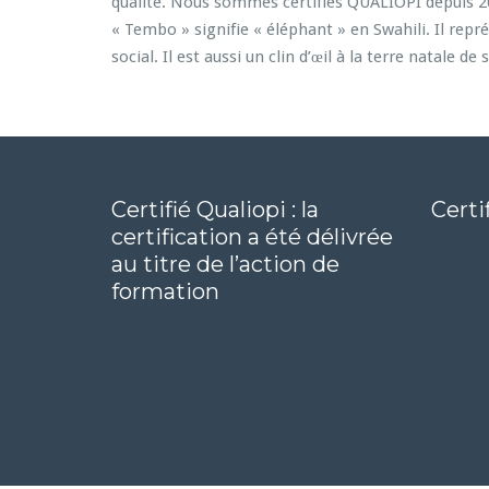
qualité. Nous sommes certifiés QUALIOPI depuis 
« Tembo » signifie « éléphant » en Swahili. Il rep
social. Il est aussi un clin d’œil à la terre natale de
Certifié Qualiopi : la
Certi
certification a été délivrée
au titre de l’action de
formation