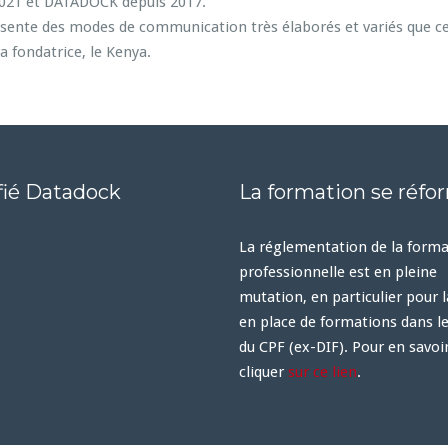
2021 et DATADOCK depuis 2017.
résente des modes de communication très élaborés et variés que ce
 sa fondatrice, le Kenya.
fié Datadock
La formation se réfo
La réglementation de la form
professionnelle est en pleine
mutation, en particulier pour 
en place de formations dans l
du CPF (ex-DIF). Pour en savoir
cliquer
sur ce lien
.