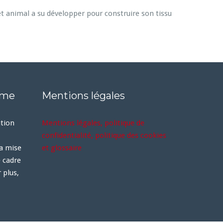
t animal a su développer pour construire son tissu
rme
Mentions légales
ation
Mentions légales, politique de
confidentialité, politique des cookies
la mise
et glossaire
e cadre
 plus,